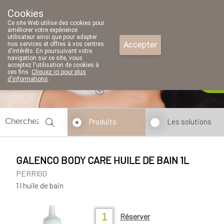
Cookies
Pharmacie Parent SRL
Ce site Web utilise des cookies pour
02/771 79 79
améliorer votre expérience
utilisateur ainsi que pour adapter
Accepter
nos services et offres à vos centres
d'intérêts. En poursuivant votre
navigation sur ce site, vous
acceptez l'utilisation de cookies à
ces fins.
Cliquez ici pour plus
Aujourd'hui
A présent
fermé
d'informations
.
Produits
Les solutions
GALENCO BODY CARE HUILE DE BAIN 1L
PERRIGO
1 l huile de bain
Réserver