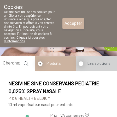
Cookies
Pharmacie Parent SRL
Ce site Web utilise des cookies pour
02/771 79 79
améliorer votre expérience
utilisateur ainsi que pour adapter
Accepter
nos services et offres à vos centres
d'intérêts. En poursuivant votre
navigation sur ce site, vous
acceptez l'utilisation de cookies à
ces fins.
Cliquez ici pour plus
d'informations
.
Aujourd'hui
A présent
fermé
Produits
Les solutions
NESIVINE SINE CONSERVANS PEDIATRIE
0,025% SPRAY NASALE
P & G HEALTH BELGIUM
10 ml vaporisateur nasal pour enfants
Prix TVA comprise: