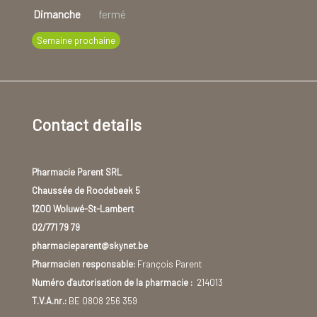
Dimanche
fermé
Semaine prochaine
Contact details
Pharmacie Parent SRL
Chaussée de Roodebeek 5
1200 Woluwé-St-Lambert
02/771 79 79
pharmacieparent@skynet.be
Pharmacien responsable:
François Parent
Numéro d'autorisation de la pharmacie :
214013
T.V.A.nr.:
BE 0808 256 359