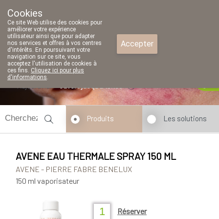
Cookies
Pharmacie Parent SRL
Ce site Web utilise des cookies pour
02/771 79 79
améliorer votre expérience
utilisateur ainsi que pour adapter
Accepter
nos services et offres à vos centres
d'intérêts. En poursuivant votre
navigation sur ce site, vous
acceptez l'utilisation de cookies à
ces fins.
Cliquez ici pour plus
d'informations
.
Aujourd'hui
ouvert jusqu'à 18h30
Produits
Les solutions
AVENE EAU THERMALE SPRAY 150 ML
AVENE - PIERRE FABRE BENELUX
150 ml vaporisateur
Réserver