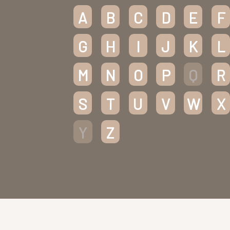
A
B
C
D
E
F
G
H
I
J
K
L
M
N
O
P
Q
R
S
T
U
V
W
X
Y
Z