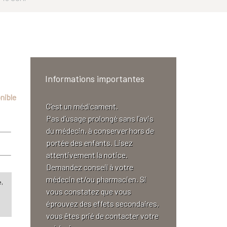
Informations importantes
nible
C’est un médicament.
Pas d’usage prolongé sans l’avis
du médecin, à conserver hors de
portée des enfants. Lisez
attentivement la notice.
Demandez conseil à votre
médecin et/ou pharmacien. Si
e,
vous constatez que vous
éprouvez des effets secondaires,
vous êtes prié de contacter votre