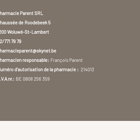
harmacie Parent SRL
haussée de Roodebeek 5
200 Woluwé-St-Lambert
2/771 79 79
harmacieparent@skynet.be
harmacien responsable:
François Parent
uméro d'autorisation de la pharmacie :
214013
.V.A.nr.:
BE 0808 256 359