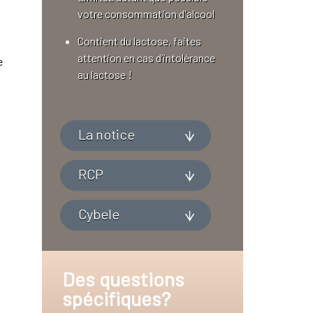
votre consommation d'alcool
Contient du lactose, faites
attention en cas d’intolérance
e
au lactose !
La notice
RCP
Cybele
Des questions
spécifiques?