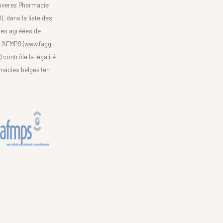
uverez Pharmacie
L dans la liste des
es agréées de
 L'AFMPS (
www.fagg-
)
contrôle la légalité
macies belges (en