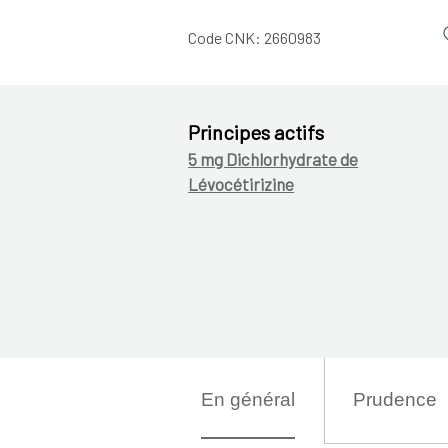
Code CNK:
2660983
Principes actifs
5 mg Dichlorhydrate de
Lévocétirizine
En général
Prudence