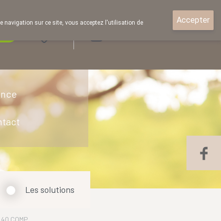
Accepter
e navigation sur ce site, vous acceptez l'utilisation de
rde
Login
ence
ntact
Les solutions
G 40 COMP