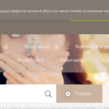
que pour adapter nos services et offres à vos centres d'intérêts. En poursuivant votr
Pharmacie de ga
Aujourd'hui
ouvert jusqu'à 18h30
Bon à savoir
Numéros d'urg
Z
Produits A-Z
Réservation
Co
Produits
s A-Z
>
Allergie
>
Administration orale (allergie)
>
LEVOCETIRIZINE EG 5 M