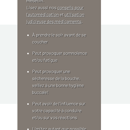
médecin.
Lisez aussi nos
conseils pour
l’automédication
et
utilisation
judicieuse des médicaments
.
À prendre le soir avant de se
coucher
Peut provoquer somnolence
et/ou fatigue
Peut provoquer une
sécheresse de la bouche,
veillez à une bonne hygiène
buccale!
Peut avoir de l'influence sur
votre capacité à conduire
et/ou sur vos réactions
Limitez autant que possible