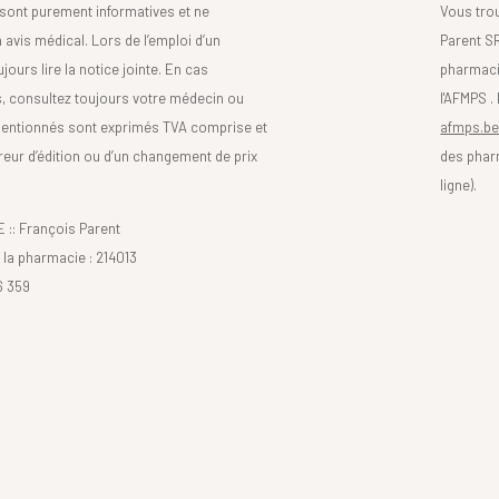
sont purement informatives et ne
Vous tro
avis médical. Lors de l’emploi d’un
Parent SR
urs lire la notice jointe. En cas
pharmaci
s, consultez toujours votre médecin ou
l'AFMPS .
mentionnés sont exprimés TVA comprise et
afmps.be
reur d’édition ou d’un changement de prix
des phar
ligne).
: François Parent
la pharmacie : 214013
6 359