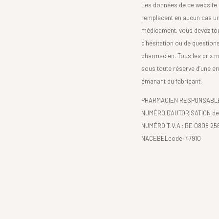
Les données de ce website 
remplacent en aucun cas un 
médicament, vous devez toujo
d’hésitation ou de question
pharmacien. Tous les prix 
sous toute réserve d’une er
émanant du fabricant.
PHARMACIEN RESPONSABLE :
NUMÉRO D'AUTORISATION de 
NUMÉRO T.V.A.: BE 0808 25
NACEBELcode: 47910