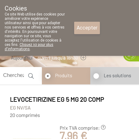
Cookies
Pharmacie Parent SRL
Ce site Web utilise des cookies pour
02/771 79 79
améliorer votre expérience
utilisateur ainsi que pour adapter
Accepter
nos services et offres à vos centres
d'intérêts. En poursuivant votre
navigation sur ce site, vous
acceptez l'utilisation de cookies à
ces fins.
Cliquez ici pour plus
d'informations
.
Aujourd'hui
ouvert jusqu'à 18h30
Produits
Les solutions
LEVOCETIRIZINE EG 5 MG 20 COMP
EG NV/SA
20 comprimés
Prix TVA comprise:
7,96 €