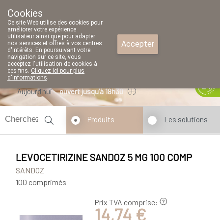
Cookies
Pharmacie Parent SRL
Ce site Web utilise des cookies pour
02/771 79 79
améliorer votre expérience
utilisateur ainsi que pour adapter
Accepter
nos services et offres à vos centres
d'intérêts. En poursuivant votre
navigation sur ce site, vous
acceptez l'utilisation de cookies à
ces fins.
Cliquez ici pour plus
d'informations
.
Aujourd'hui
ouvert jusqu'à 18h30
Produits
Les solutions
LEVOCETIRIZINE SANDOZ 5 MG 100 COMP
SANDOZ
100 comprimés
Prix TVA comprise:
14,74 €