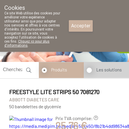
Cookies
Pharmacie Parent SRL
Ce site Web utilise des cookies pour
02/771 79 79
améliorer votre expérience
utilisateur ainsi que pour adapter
Accepter
nos services et offres à vos centres
d'intérêts. En poursuivant votre
navigation sur ce site, vous
acceptez l'utilisation de cookies à
ces fins.
Cliquez ici pour plus
d'informations
.
A présent
fermé
ouvert à 14h00
Produits
Les solutions
FREESTYLE LITE STRIPS 50 7081270
ABBOTT DIABETES CARE
50 bandelettes de glycémie
Prix TVA comprise:
25,76 €