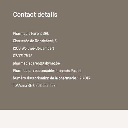
Contact details
Pharmacie Parent SRL
Chaussée de Roodebeek 5
1200 Woluwé-St-Lambert
02/771 79 79
pharmacieparent@skynet.be
Pharmacien responsable:
François Parent
Numéro d'autorisation de la pharmacie :
214013
T.V.A.nr.:
BE 0808 256 359