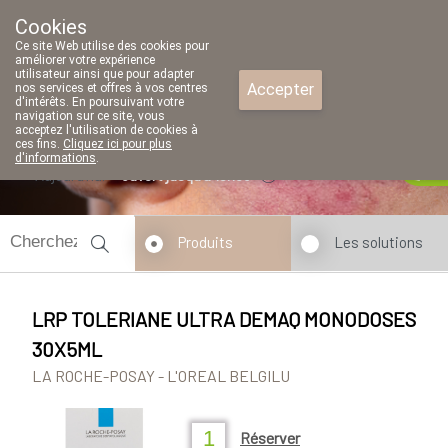
Cookies
Pharmacie Parent SRL
Ce site Web utilise des cookies pour
02/771 79 79
améliorer votre expérience
utilisateur ainsi que pour adapter
Accepter
nos services et offres à vos centres
d'intérêts. En poursuivant votre
navigation sur ce site, vous
acceptez l'utilisation de cookies à
ces fins.
Cliquez ici pour plus
d'informations
.
Aujourd'hui
ouvert jusqu'à 18h30
Produits
Les solutions
LRP TOLERIANE ULTRA DEMAQ MONODOSES
30X5ML
LA ROCHE-POSAY - L'OREAL BELGILU
Réserver