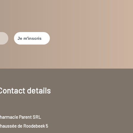
Contact details
harmacie Parent SRL
haussée de Roodebeek 5