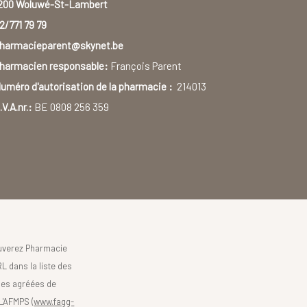
200 Woluwé-St-Lambert
2/771 79 79
harmacieparent@skynet.be
harmacien responsable:
François Parent
uméro d'autorisation de la pharmacie :
214013
.V.A.nr.:
BE 0808 256 359
uverez Pharmacie
L dans la liste des
es agréées de
 L'AFMPS (
www.fagg-