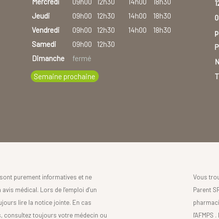
Mercredi
09h00
12h30
14h00
18h30
1
Jeudi
09h00
12h30
14h00
18h30
0
Vendredi
09h00
12h30
14h00
18h30
p
Samedi
09h00
12h30
P
Dimanche
fermé
N
Semaine prochaine
T
sont purement informatives et ne
Vous tro
avis médical. Lors de l’emploi d’un
Parent SR
urs lire la notice jointe. En cas
pharmaci
s, consultez toujours votre médecin ou
l'AFMPS .