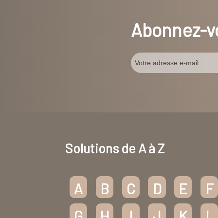
Abonnez-vo
Solutions de A à Z
A
B
C
D
E
F
G
H
I
J
K
L