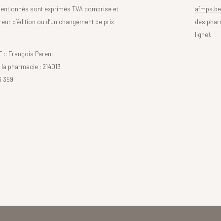
mentionnés sont exprimés TVA comprise et
afmps.be
reur d’édition ou d’un changement de prix
des phar
ligne).
: François Parent
la pharmacie : 214013
6 359