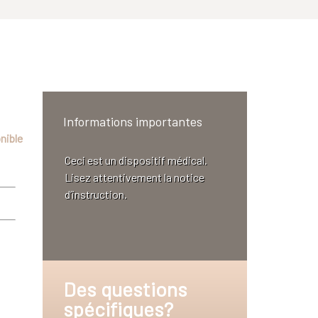
Informations importantes
nible
Ceci est un dispositif médical.
Lisez attentivement la notice
d’instruction.
Des questions
spécifiques?