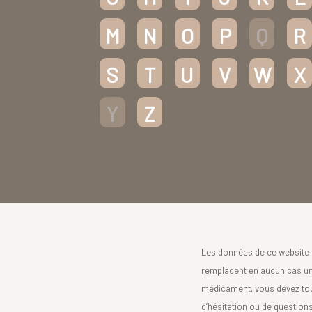
M
N
O
P
Q
R
S
T
U
V
W
X
Y
Z
Les données de ce website 
remplacent en aucun cas un 
médicament, vous devez toujo
d’hésitation ou de question