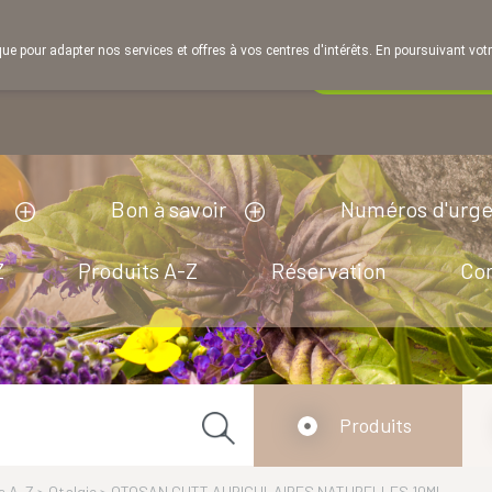
que pour adapter nos services et offres à vos centres d'intérêts. En poursuivant votr
Pharmacie de ga
A présent
fermé
ouvert à 14h00
Bon à savoir
Numéros d'urg
Z
Produits A-Z
Réservation
Co
Produits
s A-Z
>
Otalgie
>
OTOSAN GUTT AURICULAIRES NATURELLES 10ML