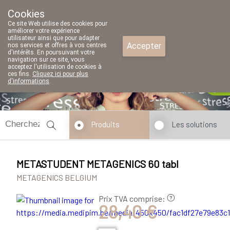
Cookies
Pharmacie Parent SRL
Ce site Web utilise des cookies pour
02/771 79 79
améliorer votre expérience
utilisateur ainsi que pour adapter
Accepter
nos services et offres à vos centres
d'intérêts. En poursuivant votre
navigation sur ce site, vous
acceptez l'utilisation de cookies à
ces fins.
Cliquez ici pour plus
d'informations
.
fermé
Produits
Les solutions
METASTUDENT METAGENICS 60 tabl
METAGENICS BELGIUM
Prix TVA comprise:
28,40 €