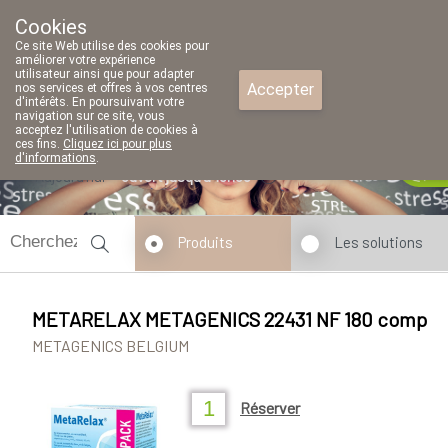
Cookies
Pharmacie Parent SRL
Ce site Web utilise des cookies pour
02/771 79 79
améliorer votre expérience
utilisateur ainsi que pour adapter
Accepter
nos services et offres à vos centres
d'intérêts. En poursuivant votre
navigation sur ce site, vous
acceptez l'utilisation de cookies à
ces fins.
Cliquez ici pour plus
d'informations
.
Aujourd'hui
ouvert jusqu'à 18h30
Produits
Les solutions
METARELAX METAGENICS 22431 NF 180 comp
METAGENICS BELGIUM
Réserver