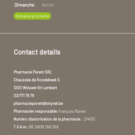
Dimanche
fermé
Semaine prochaine
Contact details
Pharmacie Parent SRL
Chaussée de Roodebeek 5
1200 Woluwé-St-Lambert
02/771 79 79
pharmacieparent@skynet.be
Pharmacien responsable:
François Parent
Numéro d'autorisation de la pharmacie :
214013
T.V.A.nr.:
BE 0808 256 359