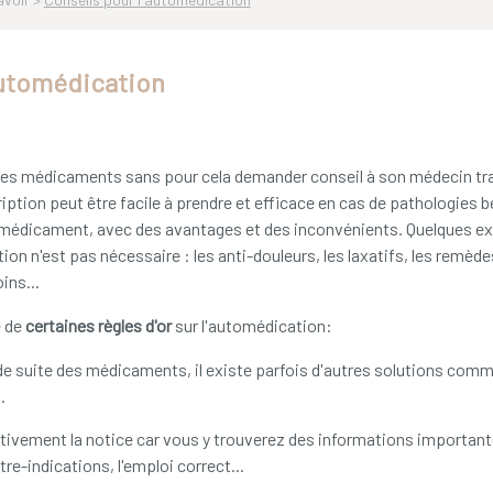
automédication
 des médicaments sans pour cela demander conseil à son médecin tr
iption peut être facile à prendre et efficace en cas de pathologies 
un médicament, avec des avantages et des inconvénients. Quelques
ion n'est pas nécessaire : les anti-douleurs, les laxatifs, les remèd
ins...
é de
certaines règles d'or
sur l'automédication:
e suite des médicaments, il existe parfois d'autres solutions comme 
.
tivement la notice car vous y trouverez des informations importante
re-indications, l'emploi correct...