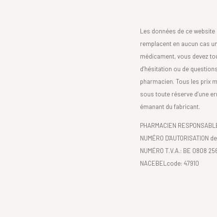
Les données de ce website 
remplacent en aucun cas un 
médicament, vous devez toujo
d’hésitation ou de question
pharmacien. Tous les prix 
sous toute réserve d’une er
émanant du fabricant.
PHARMACIEN RESPONSABLE :
NUMÉRO D'AUTORISATION de 
NUMÉRO T.V.A.: BE 0808 25
NACEBELcode: 47910