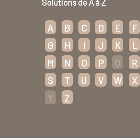
Solutions de A à Z
A
B
C
D
E
F
G
H
I
J
K
L
M
N
O
P
Q
R
S
T
U
V
W
X
Y
Z