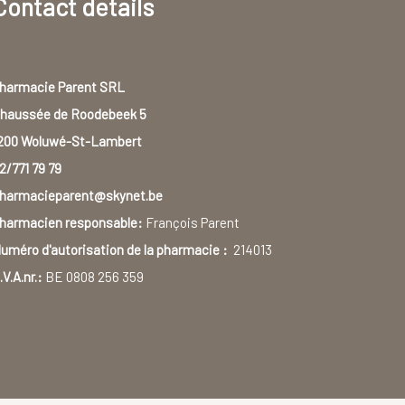
Contact details
harmacie Parent SRL
haussée de Roodebeek 5
200 Woluwé-St-Lambert
2/771 79 79
harmacieparent@skynet.be
harmacien responsable:
François Parent
uméro d'autorisation de la pharmacie :
214013
.V.A.nr.:
BE 0808 256 359