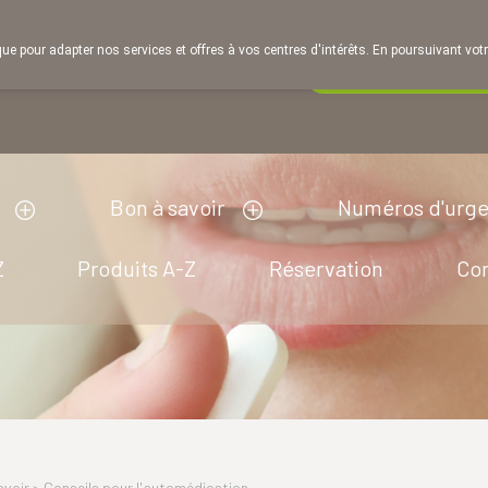
que pour adapter nos services et offres à vos centres d'intérêts. En poursuivant votr
Pharmacie de ga
Aujourd'hui
A présent
fermé
Bon à savoir
Numéros d'urg
Z
Produits A-Z
Réservation
Co
avoir
>
Conseils pour l'automédication