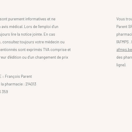
sont purement informatives et ne
Vous tro
avis médical. Lors de l’emploi d’un
Parent SR
urs lire la notice jointe. En cas
pharmaci
s, consultez toujours votre médecin ou
l'AFMPS .
mentionnés sont exprimés TVA comprise et
afmps.be
reur d’édition ou d’un changement de prix
des phar
ligne).
: François Parent
la pharmacie : 214013
6 359