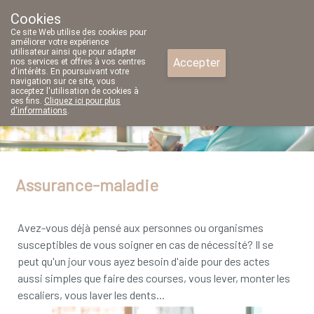
Cookies
Pharmacie Parent SRL
Ce site Web utilise des cookies pour
02/771 79 79
améliorer votre expérience
utilisateur ainsi que pour adapter
Accepter
nos services et offres à vos centres
d'intérêts. En poursuivant votre
navigation sur ce site, vous
acceptez l'utilisation de cookies à
Aujourd'hui
A présent
fermé
ces fins.
Cliquez ici pour plus
d'informations
.
Assurance-maladie
Avez-vous déjà pensé aux personnes ou organismes
susceptibles de vous soigner en cas de nécessité? Il se
peut qu'un jour vous ayez besoin d'aide pour des actes
aussi simples que faire des courses, vous lever, monter les
escaliers, vous laver les dents...