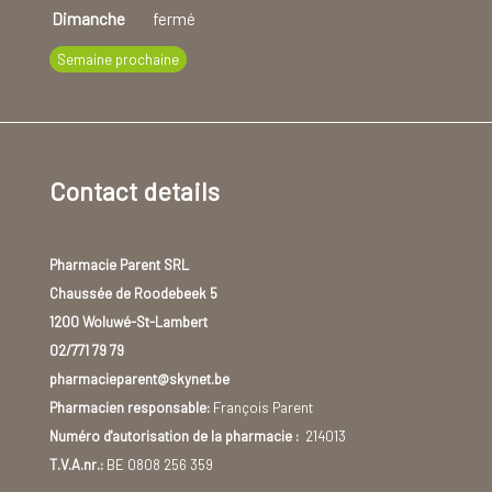
Dimanche
fermé
Semaine prochaine
Contact details
Pharmacie Parent SRL
Chaussée de Roodebeek 5
1200 Woluwé-St-Lambert
02/771 79 79
pharmacieparent@skynet.be
Pharmacien responsable:
François Parent
Numéro d'autorisation de la pharmacie :
214013
T.V.A.nr.:
BE 0808 256 359