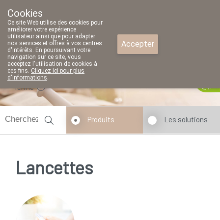
Cookies
Pharmacie Parent SRL
Ce site Web utilise des cookies pour
02/771 79 79
améliorer votre expérience
utilisateur ainsi que pour adapter
Accepter
nos services et offres à vos centres
d'intérêts. En poursuivant votre
navigation sur ce site, vous
acceptez l'utilisation de cookies à
ces fins.
Cliquez ici pour plus
d'informations
.
fermé
Produits
Les solutions
Lancettes