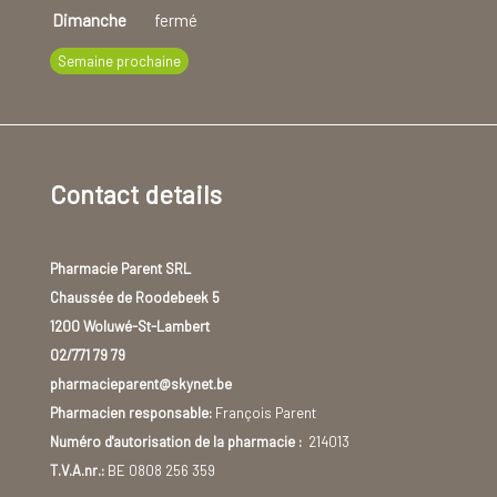
Dimanche
fermé
Semaine prochaine
Contact details
Pharmacie Parent SRL
Chaussée de Roodebeek 5
1200 Woluwé-St-Lambert
02/771 79 79
pharmacieparent@skynet.be
Pharmacien responsable:
François Parent
Numéro d'autorisation de la pharmacie :
214013
T.V.A.nr.:
BE 0808 256 359