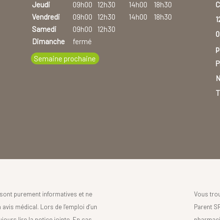
C
Jeudi
09h00
12h30
14h00
18h30
Vendredi
09h00
12h30
14h00
18h30
1
Samedi
09h00
12h30
0
Dimanche
fermé
p
Semaine prochaine
P
N
T
sont purement informatives et ne
Vous tro
avis médical. Lors de l’emploi d’un
Parent SR
urs lire la notice jointe. En cas
pharmaci