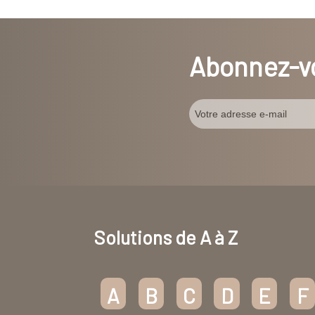
Abonnez-vo
Solutions de A à Z
A
B
C
D
E
F