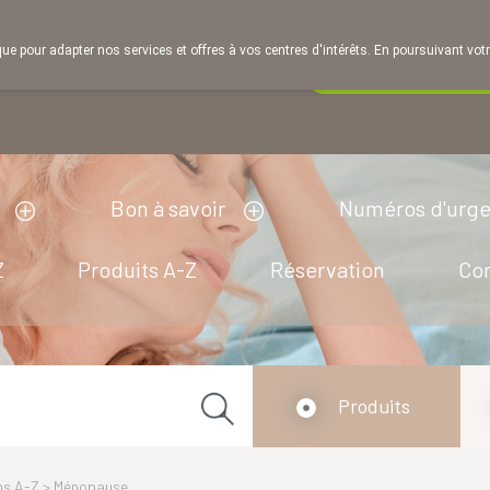
que pour adapter nos services et offres à vos centres d'intérêts. En poursuivant votr
Pharmacie de ga
Aujourd'hui
A présent
fermé
Bon à savoir
Numéros d'urg
Z
Produits A-Z
Réservation
Co
Produits
ns A-Z
>
Ménopause