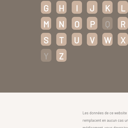
G
H
I
J
K
L
M
N
O
P
Q
R
S
T
U
V
W
X
Y
Z
Les données de ce website 
remplacent en aucun cas un 
médicament, vous devez toujo