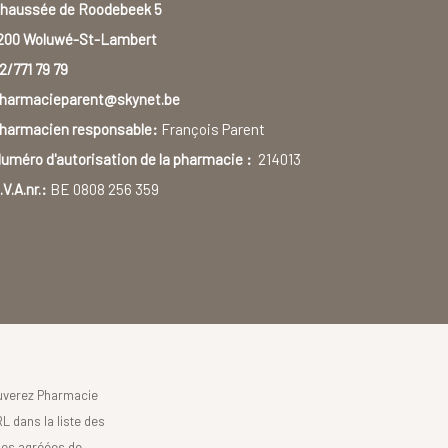
haussée de Roodebeek 5
200 Woluwé-St-Lambert
2/771 79 79
harmacieparent@skynet.be
harmacien responsable:
François Parent
uméro d'autorisation de la pharmacie :
214013
.V.A.nr.:
BE 0808 256 359
uverez Pharmacie
L dans la liste des
es agréées de