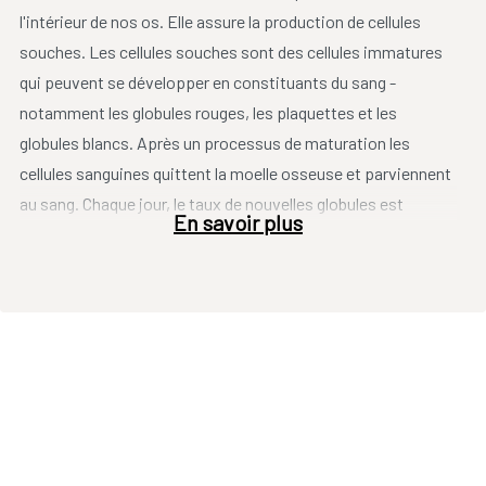
l'intérieur de nos os. Elle assure la production de cellules
souches. Les cellules souches sont des cellules immatures
qui peuvent se développer en constituants du sang -
notamment les globules rouges, les plaquettes et les
globules blancs. Après un processus de maturation les
cellules sanguines quittent la moelle osseuse et parviennent
au sang. Chaque jour, le taux de nouvelles globules est
En savoir plus
équivalent à celui de ceux qui meurent. En conséquence, il y a
toujours un équilibre.
La leucémie aiguë lymphoblastique est un type de cancer qui
affecte les cellules souches de la moelle osseuse. En cas de
LAL, les cellules souches qui se développent en une sorte de
globules blancs (lymphocytes), sont touchées. Les
lymphocytes assurent la création d'anticorps qui nous
protègent contre des maladies et font partie du mécanisme