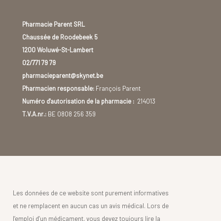
Pharmacie Parent SRL
Chaussée de Roodebeek 5
1200 Woluwé-St-Lambert
02/771 79 79
pharmacieparent@skynet.be
Pharmacien responsable:
François Parent
Numéro d'autorisation de la pharmacie :
214013
T.V.A.nr.:
BE 0808 256 359
Les données de ce website sont purement informatives
et ne remplacent en aucun cas un avis médical. Lors de
l’emploi d’un médicament, vous devez toujours lire la