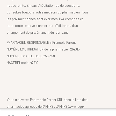
notice jointe. En cas d’hésitation ou de questions,
consultez toujours votre médecin ou pharmacien. Tous
les prix mentionnés sont exprimés TVA comprise et
sous toute réserve d’une erreur d’édition ou d’un
changement de prix émanant du fabricant.
PHARMACIEN RESPONSABLE :: François Parent
NUMÉRO D'AUTORISATION de la pharmacie : 214013
NUMÉRO T.V.A.: BE 0808 256 359
NACEBELcode: 47910
Vous trouverez Pharmacie Parent SRL dans la liste des
pharmacies agréées de l'AFMPS . L'AFMPS (
www.fagg-
afmps.be)
contrôle la légalité des pharmacies belges