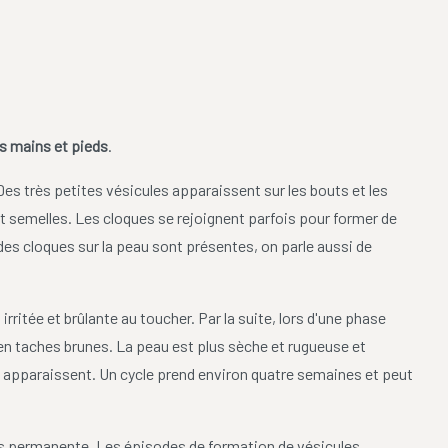
es mains et pieds
.
 Des très petites vésicules apparaissent sur les bouts et les
 semelles. Les cloques se rejoignent parfois pour former de
es cloques sur la peau sont présentes, on parle aussi de
rritée et brûlante au toucher. Par la suite, lors d'une phase
 en taches brunes. La peau est plus sèche et rugueuse et
es apparaissent. Un cycle prend environ quatre semaines et peut
ois permanente. Les épisodes de formation de vésicules