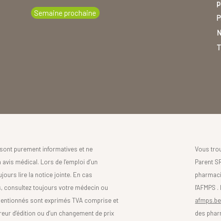
p
Semaine prochaine
P
N
T
sont purement informatives et ne
Vous tro
avis médical. Lors de l’emploi d’un
Parent SR
urs lire la notice jointe. En cas
pharmaci
s, consultez toujours votre médecin ou
l'AFMPS .
mentionnés sont exprimés TVA comprise et
afmps.be
reur d’édition ou d’un changement de prix
des phar