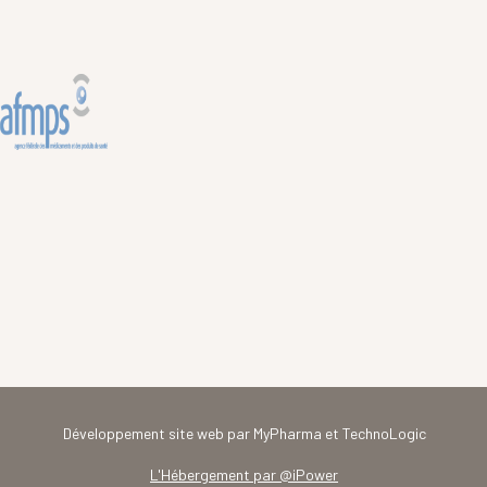
Développement site web par MyPharma et TechnoLogic
L'Hébergement par @iPower