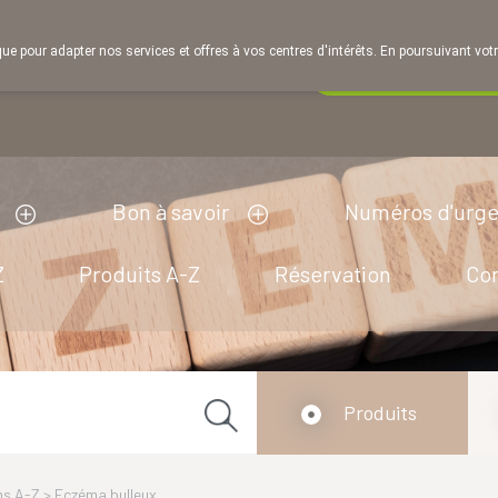
que pour adapter nos services et offres à vos centres d'intérêts. En poursuivant votr
Pharmacie de ga
A présent
fermé
ouvert à 14h00
Bon à savoir
Numéros d'urg
Z
Produits A-Z
Réservation
Co
Produits
ns A-Z
>
Eczéma bulleux