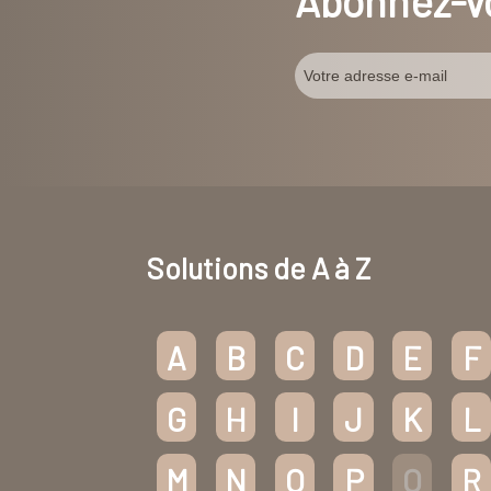
Abonnez-vo
Solutions de A à Z
A
B
C
D
E
F
G
H
I
J
K
L
M
N
O
P
Q
R