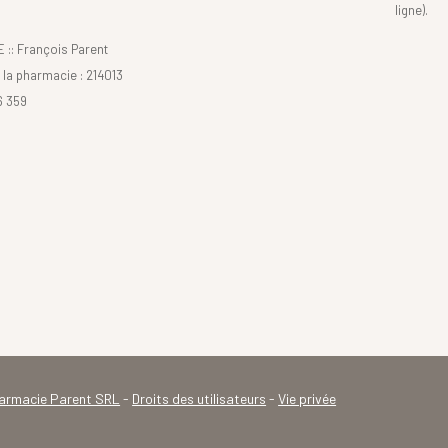
ligne).
: François Parent
la pharmacie : 214013
6 359
armacie Parent SRL
-
Droits des utilisateurs
-
Vie privée