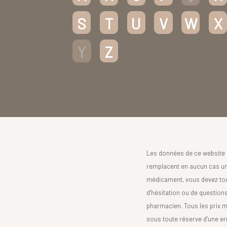
S
T
U
V
W
X
Y
Z
Les données de ce website 
remplacent en aucun cas un 
médicament, vous devez toujo
d’hésitation ou de question
pharmacien. Tous les prix 
sous toute réserve d’une er