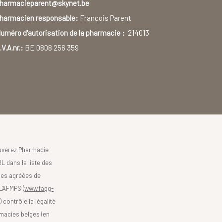
harmacieparent@skynet.be
harmacien responsable:
François Parent
uméro d'autorisation de la pharmacie :
214013
.V.A.nr.:
BE 0808 256 359
uverez Pharmacie
L dans la liste des
es agréées de
 L'AFMPS (
www.fagg-
)
contrôle la légalité
macies belges (en