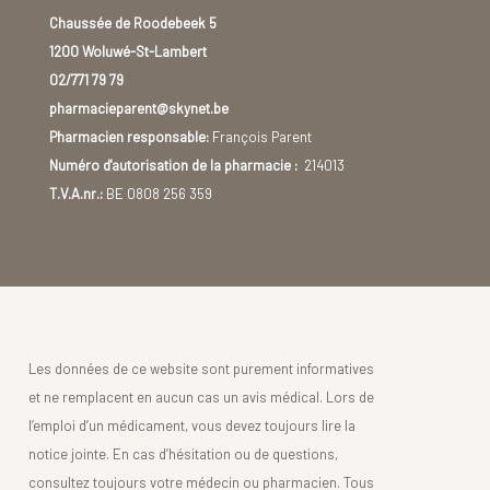
Chaussée de Roodebeek 5
1200 Woluwé-St-Lambert
02/771 79 79
pharmacieparent@skynet.be
Pharmacien responsable:
François Parent
Numéro d'autorisation de la pharmacie :
214013
T.V.A.nr.:
BE 0808 256 359
Les données de ce website sont purement informatives
et ne remplacent en aucun cas un avis médical. Lors de
l’emploi d’un médicament, vous devez toujours lire la
notice jointe. En cas d’hésitation ou de questions,
consultez toujours votre médecin ou pharmacien. Tous