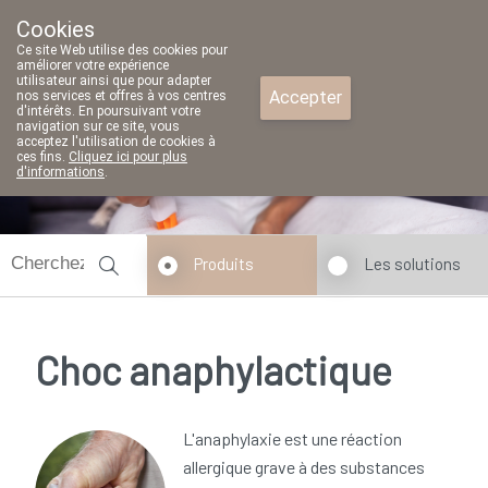
Cookies
Pharmacie Parent SRL
Ce site Web utilise des cookies pour
02/771 79 79
améliorer votre expérience
utilisateur ainsi que pour adapter
Accepter
nos services et offres à vos centres
d'intérêts. En poursuivant votre
navigation sur ce site, vous
acceptez l'utilisation de cookies à
Aujourd'hui
A présent
fermé
ces fins.
Cliquez ici pour plus
d'informations
.
Produits
Les solutions
Choc anaphylactique
L'anaphylaxie est une réaction
allergique grave à des substances