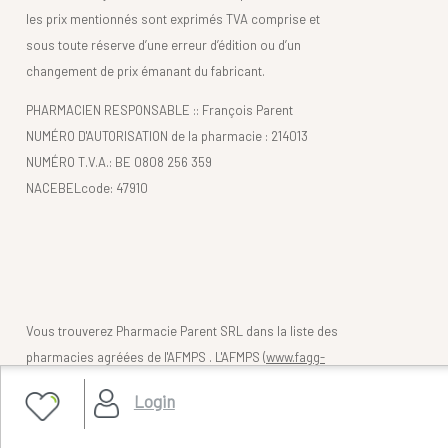
les prix mentionnés sont exprimés TVA comprise et
sous toute réserve d’une erreur d’édition ou d’un
changement de prix émanant du fabricant.
PHARMACIEN RESPONSABLE :: François Parent
NUMÉRO D'AUTORISATION de la pharmacie : 214013
NUMÉRO T.V.A.: BE 0808 256 359
NACEBELcode: 47910
Vous trouverez Pharmacie Parent SRL dans la liste des
pharmacies agréées de l'AFMPS . L'AFMPS (
www.fagg-
afmps.be)
contrôle la légalité des pharmacies belges
Login
(en ligne).