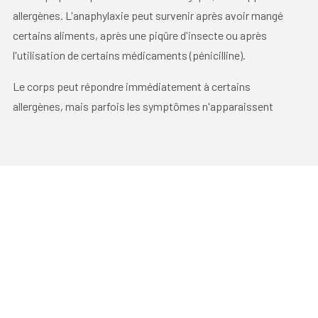
allergènes. L'anaphylaxie peut survenir après avoir mangé
certains aliments, après une piqûre d'insecte ou après
l'utilisation de certains médicaments (pénicilline).
Le corps peut répondre immédiatement à certains
allergènes, mais parfois les symptômes n'apparaissent
qu'après plusieurs heures. Au plus brutaux les symptômes,
au plus grave les conséquences.
Dans les cas graves, une réaction anaphylactique peut
conduire au choc anaphylactique, il s'agit alors d'une
urgence
vital
. Les services d'urgence doivent être avertis
immédiatement
.
Les personnes ayant une allergie grave doivent se munir de la
liste des produits contenant l'allergène auxquels ils sont
allergique, ainsi que d'une seringue auto-injectable.