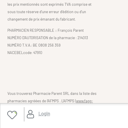
les prix mentionnés sont exprimés TVA comprise et
sous toute réserve d’une erreur d’édition ou d’un
changement de prix émanant du fabricant.
PHARMACIEN RESPONSABLE :: François Parent
NUMÉRO D'AUTORISATION de la pharmacie : 214013
NUMÉRO T.V.A.: BE 0808 256 359
NACEBELcode: 47910
Vous trouverez Pharmacie Parent SRL dans la liste des
pharmacies agréées de l'AFMPS . L'AFMPS (
www.fagg-
afmps.be)
contrôle la légalité des pharmacies belges
Login
(en ligne).