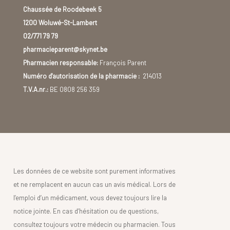
Chaussée de Roodebeek 5
1200 Woluwé-St-Lambert
02/771 79 79
pharmacieparent@skynet.be
Pharmacien responsable:
François Parent
Numéro d'autorisation de la pharmacie :
214013
T.V.A.nr.:
BE 0808 256 359
Les données de ce website sont purement informatives
et ne remplacent en aucun cas un avis médical. Lors de
l’emploi d’un médicament, vous devez toujours lire la
notice jointe. En cas d’hésitation ou de questions,
consultez toujours votre médecin ou pharmacien. Tous