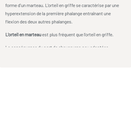
forme d'un marteau. L’orteil en griffe se caractérise par une
hyperextension de la première phalange entraînant une
flexion des deux autres phalanges.
L’orteil en marteau
est plus fréquent que l’orteil en griffe.
La conséquence du port de chaussures peu adaptées
entraînent parfois des conséquences déplaisantes.
Le frottement peut conduire à la formation des callosités,
des cors et des plaies. Les pieds peuvent être très
douloureux au toucher.
Des semelles orthopédiques peuvent être utiles pour
répartir au mieux les appuis sous l'avant du pied. Le
podologue pourra par ailleurs proposer plusieurs solutions.
Une intervention chirurgicale pourra éventuellement rectifier
la déformation et de prévenir les récidives.