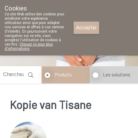
Cookies
Pharmacie Parent SRL
Ce site Web utilise des cookies pour
02/771 79 79
améliorer votre expérience
utilisateur ainsi que pour adapter
Accepter
nos services et offres à vos centres
d'intérêts. En poursuivant votre
navigation sur ce site, vous
acceptez l'utilisation de cookies à
ces fins.
Cliquez ici pour plus
d'informations
.
Aujourd'hui
fermé
Produits
Les solutions
Kopie van Tisane