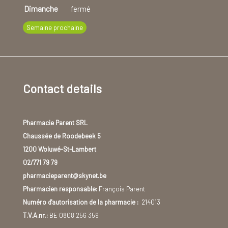
Dimanche
fermé
Semaine prochaine
Contact details
Pharmacie Parent SRL
Chaussée de Roodebeek 5
1200 Woluwé-St-Lambert
02/771 79 79
pharmacieparent@skynet.be
Pharmacien responsable:
François Parent
Numéro d'autorisation de la pharmacie :
214013
T.V.A.nr.:
BE 0808 256 359