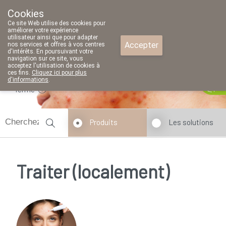
Cookies
Pharmacie Parent SRL
Ce site Web utilise des cookies pour
02/771 79 79
améliorer votre expérience
utilisateur ainsi que pour adapter
Accepter
nos services et offres à vos centres
d'intérêts. En poursuivant votre
navigation sur ce site, vous
acceptez l'utilisation de cookies à
ces fins.
Cliquez ici pour plus
d'informations
.
fermé
Produits
Les solutions
Traiter (localement)