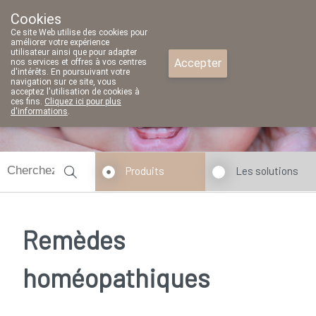
Cookies
Pharmacie Parent SRL
Ce site Web utilise des cookies pour
02/771 79 79
améliorer votre expérience
utilisateur ainsi que pour adapter
Accepter
nos services et offres à vos centres
d'intérêts. En poursuivant votre
navigation sur ce site, vous
acceptez l'utilisation de cookies à
Aujourd'hui
A présent
fermé
ces fins.
Cliquez ici pour plus
d'informations
.
Produits
Les solutions
Remèdes
homéopathiques