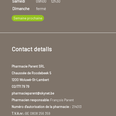
Samedi
09h00
12h30
Dimanche
fermé
Semaine prochaine
Contact details
Pharmacie Parent SRL
Chaussée de Roodebeek 5
1200 Woluwé-St-Lambert
02/771 79 79
pharmacieparent@skynet.be
Pharmacien responsable:
François Parent
Numéro d'autorisation de la pharmacie :
214013
T.V.A.nr.:
BE 0808 256 359