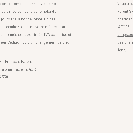
sont purement informatives et ne
Vous tro
avis médical. Lors de l’emploi d’un
Parent SR
urs lire la notice jointe. En cas
pharmaci
s, consultez toujours votre médecin ou
l'AFMPS .
mentionnés sont exprimés TVA comprise et
afmps.be
reur d’édition ou d’un changement de prix
des phar
ligne).
: François Parent
la pharmacie : 214013
6 359