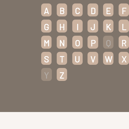
A
B
C
D
E
F
G
H
I
J
K
L
M
N
O
P
Q
R
S
T
U
V
W
X
Y
Z