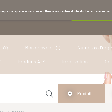
que pour adapter nos services et offres à vos centres d'intérêts. En poursuivant votr
Pharmacie de ga
Aujourd'hui
fermé
Bon à savoir
Numéros d'urg
Z
Produits A-Z
Réservation
Co
Produits
s A-Z
>
Rosacée