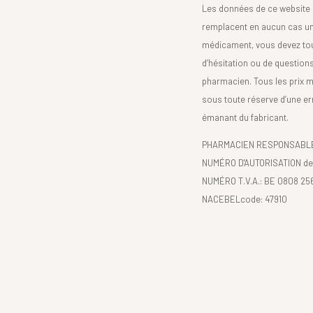
Les données de ce website 
remplacent en aucun cas un 
médicament, vous devez toujo
d’hésitation ou de question
pharmacien. Tous les prix 
sous toute réserve d’une er
émanant du fabricant.
PHARMACIEN RESPONSABLE :
NUMÉRO D'AUTORISATION de 
NUMÉRO T.V.A.: BE 0808 25
NACEBELcode: 47910