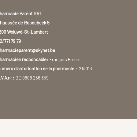
harmacie Parent SRL
haussée de Roodebeek 5
200 Woluwé-St-Lambert
2/771 79 79
harmacieparent@skynet.be
harmacien responsable:
François Parent
uméro d'autorisation de la pharmacie :
214013
.V.A.nr.:
BE 0808 256 359