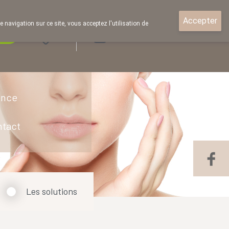
Accepter
e navigation sur ce site, vous acceptez l'utilisation de
rde
Login
ence
ntact
Les solutions