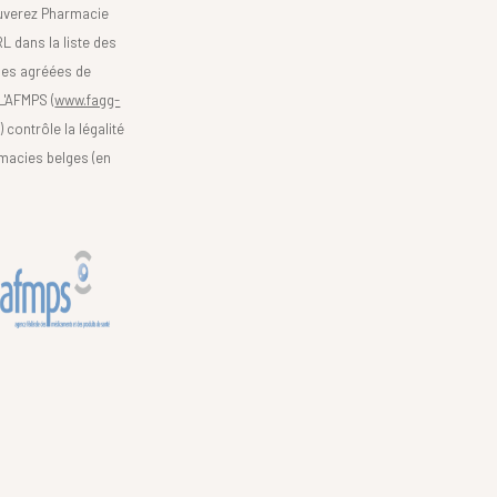
uverez Pharmacie
L dans la liste des
es agréées de
 L'AFMPS (
www.fagg-
)
contrôle la légalité
macies belges (en