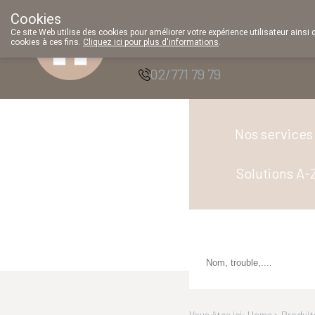
Cookies
Pharmacie Parent
Ce site Web utilise des cookies pour améliorer votre expérience utilisateur ainsi 
cookies à ces fins.
Cliquez ici pour plus d'informations
.
SRL
02/771 79 79
Nos services
Solutions A-
Vous êtes ici: Home >
Produit