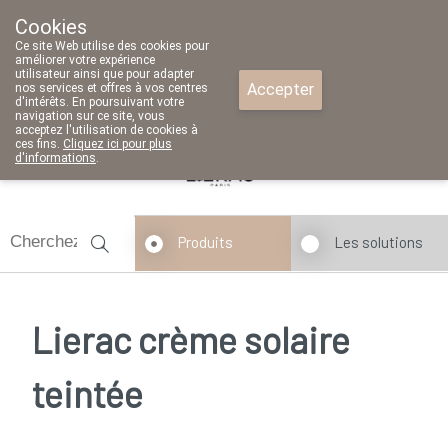
Cookies
Pharmacie Parent SRL
Ce site Web utilise des cookies pour
02/771 79 79
améliorer votre expérience
utilisateur ainsi que pour adapter
Accepter
nos services et offres à vos centres
d'intérêts. En poursuivant votre
navigation sur ce site, vous
acceptez l'utilisation de cookies à
Aujourd'hui
A présent
fermé
ces fins.
Cliquez ici pour plus
d'informations
.
Produits
Les solutions
Lierac crème solaire
teintée