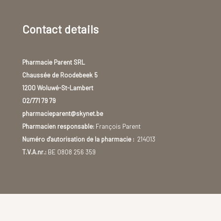
Contact details
Pharmacie Parent SRL
Chaussée de Roodebeek 5
1200 Woluwé-St-Lambert
02/771 79 79
pharmacieparent@skynet.be
Pharmacien responsable:
François Parent
Numéro d'autorisation de la pharmacie :
214013
T.V.A.nr.:
BE 0808 256 359