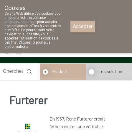
Cookies
Pharmacie Parent SRL
Ce site Web utilise des cookies pour
02/771 79 79
améliorer votre expérience
utilisateur ainsi que pour adapter
Accepter
nos services et offres à vos centres
d'intérêts. En poursuivant votre
navigation sur ce site, vous
acceptez l'utilisation de cookies à
ces fins.
Cliquez ici pour plus
d'informations
.
Aujourd'hui
fermé
Produits
Les solutions
Furterer
En 1957, René Furterer créait
l’étheirologie : une véritable