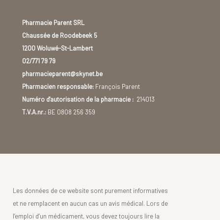
Pharmacie Parent SRL
Chaussée de Roodebeek 5
1200 Woluwé-St-Lambert
02/771 79 79
pharmacieparent@skynet.be
Pharmacien responsable:
François Parent
Numéro d'autorisation de la pharmacie :
214013
T.V.A.nr.:
BE 0808 256 359
Les données de ce website sont purement informatives
et ne remplacent en aucun cas un avis médical. Lors de
l’emploi d’un médicament, vous devez toujours lire la