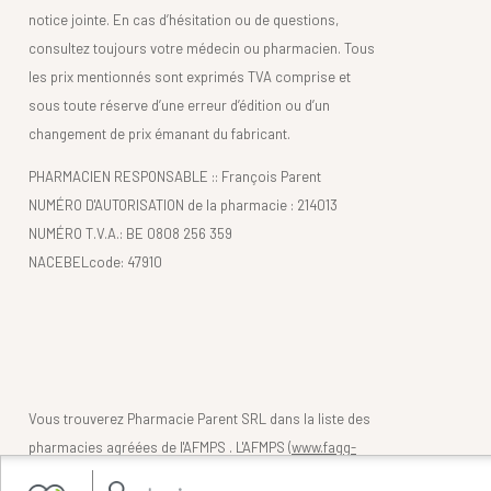
notice jointe. En cas d’hésitation ou de questions,
consultez toujours votre médecin ou pharmacien. Tous
les prix mentionnés sont exprimés TVA comprise et
sous toute réserve d’une erreur d’édition ou d’un
changement de prix émanant du fabricant.
PHARMACIEN RESPONSABLE :: François Parent
NUMÉRO D'AUTORISATION de la pharmacie : 214013
NUMÉRO T.V.A.: BE 0808 256 359
NACEBELcode: 47910
Vous trouverez Pharmacie Parent SRL dans la liste des
pharmacies agréées de l'AFMPS . L'AFMPS (
www.fagg-
afmps.be)
contrôle la légalité des pharmacies belges