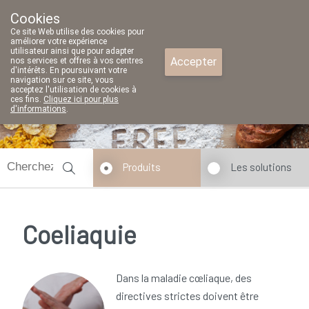
Cookies
Pharmacie Parent SRL
Ce site Web utilise des cookies pour
02/771 79 79
améliorer votre expérience
utilisateur ainsi que pour adapter
Accepter
nos services et offres à vos centres
d'intérêts. En poursuivant votre
navigation sur ce site, vous
acceptez l'utilisation de cookies à
ces fins.
Cliquez ici pour plus
d'informations
.
fermé
Produits
Les solutions
Coeliaquie
Dans la maladie cœliaque, des
directives strictes doivent être