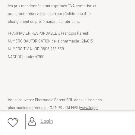
les prix mentionnés sont exprimés TVA comprise et
sous toute réserve d’une erreur d’édition ou d’un
changement de prix émanant du fabricant.
PHARMACIEN RESPONSABLE :: François Parent
NUMÉRO D'AUTORISATION de la pharmacie : 214013
NUMÉRO T.V.A.: BE 0808 256 359
NACEBELcode: 47910
Vous trouverez Pharmacie Parent SRL dans la liste des
pharmacies agréées de l'AFMPS . L'AFMPS (
www.fagg-
afmps.be)
contrôle la légalité des pharmacies belges
Login
(en ligne).