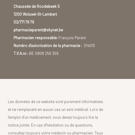
Certaines personnes suivent un régime sans gluten pour
Chaussée de Roodebeek 5
combattre des symptômes pratiquement mêmes à ceux
1200 Woluwé-St-Lambert
retrouvés dans la maladie coeliaque. Les symptômes de
la
02/771 79 79
sensibilité
sont les mêmes que ceux de l’intolérance, à
pharmacieparent@skynet.be
l’exception des complications.
Pharmacien responsable:
François Parent
Numéro d'autorisation de la pharmacie :
214013
T.V.A.nr.:
BE 0808 256 359
Les données de ce website sont purement informatives
et ne remplacent en aucun cas un avis médical. Lors de
l’emploi d’un médicament, vous devez toujours lire la
notice jointe. En cas d’hésitation ou de questions,
consultez toujours votre médecin ou pharmacien. Tous