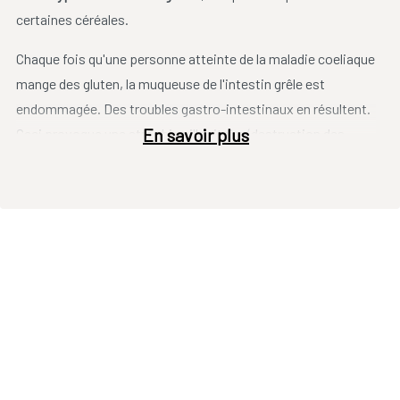
certaines céréales.
Chaque fois qu'une personne atteinte de la maladie coeliaque
mange des gluten, la muqueuse de l'intestin grêle est
endommagée. Des troubles gastro-intestinaux en résultent.
En savoir plus
Ceci provoque une atrophie villositaire (destruction des
villosités de l’intestin grêle). Il s’ensuit une malabsorption des
nutriments et donc des carences nutritionnelles.
Le gluten est un constituant des farines de céréales
panifiables comme le blé, l’avoine, l’orge et le seigle. Tous les
aliments fabriqués à base de ces céréales contiennent du
gluten. Par exemple, le pain, les pâtes, la pizza, les biscuits.
Mais les gluten sont également présents dans d'autres
aliments tels que les potages, les sauces, le bouillon, les
produits liants, les charcuteries, les bonbons, la bière, la
crème glacée, les chips et ainsi de suite. Attention, les