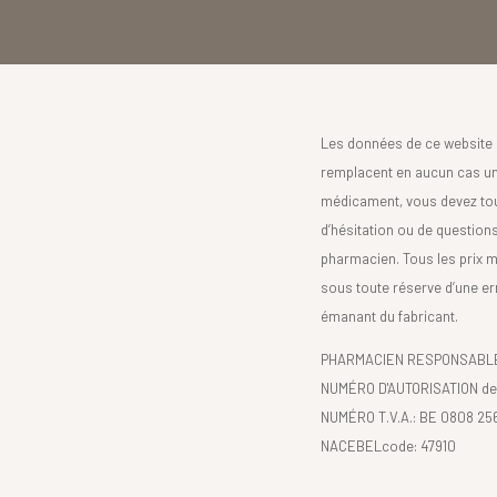
Les données de ce website 
remplacent en aucun cas un 
médicament, vous devez toujo
d’hésitation ou de question
pharmacien. Tous les prix 
sous toute réserve d’une er
émanant du fabricant.
PHARMACIEN RESPONSABLE :
NUMÉRO D'AUTORISATION de 
NUMÉRO T.V.A.: BE 0808 25
NACEBELcode: 47910