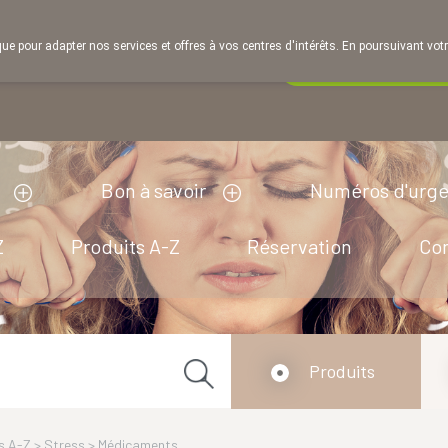
que pour adapter nos services et offres à vos centres d'intérêts. En poursuivant votr
Pharmacie de ga
ermé
Bon à savoir
Numéros d'urg
Z
Produits A-Z
Réservation
Co
Produits
s A-Z
>
Stress
>
Médicaments