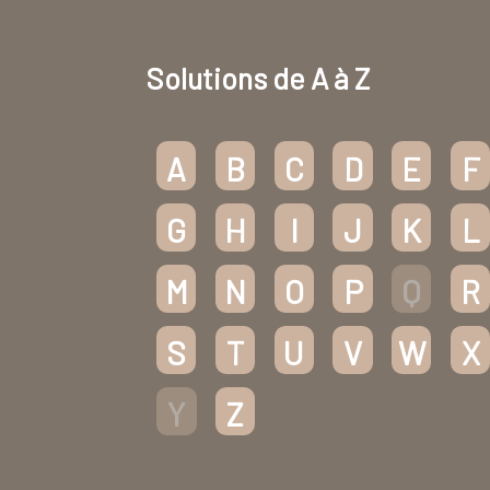
Solutions de A à Z
A
B
C
D
E
F
G
H
I
J
K
L
M
N
O
P
Q
R
S
T
U
V
W
X
Y
Z