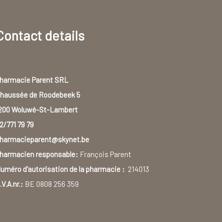
Contact details
harmacie Parent SRL
haussée de Roodebeek 5
200 Woluwé-St-Lambert
2/771 79 79
harmacieparent@skynet.be
harmacien responsable:
François Parent
uméro d'autorisation de la pharmacie :
214013
.V.A.nr.:
BE 0808 256 359