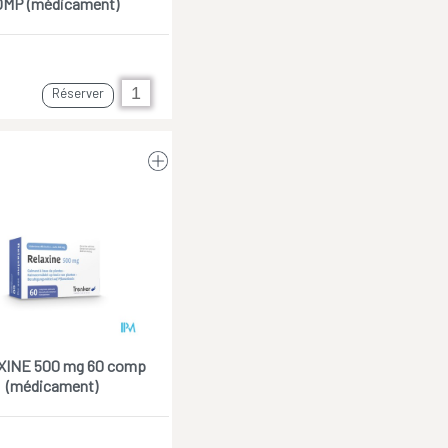
OMP (médicament)
Réserver
INE 500 mg 60 comp
(médicament)