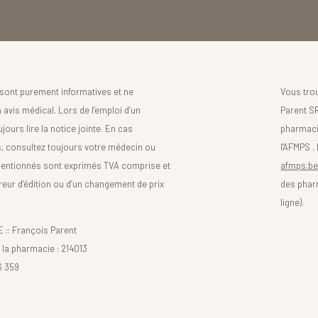
sont purement informatives et ne
Vous tro
avis médical. Lors de l’emploi d’un
Parent SR
urs lire la notice jointe. En cas
pharmaci
s, consultez toujours votre médecin ou
l'AFMPS .
mentionnés sont exprimés TVA comprise et
afmps.be
reur d’édition ou d’un changement de prix
des phar
ligne).
: François Parent
la pharmacie : 214013
6 359