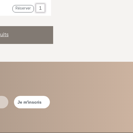
Réserver
uits