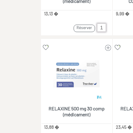
(médicament)
C
13,13 �
9,99 �
Réserver
RELAXINE 500 mg 30 comp
RELAX
(médicament)
13,88 �
23,45 �