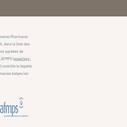
uverez Pharmacie
L dans la liste des
es agréées de
 L'AFMPS (
www.fagg-
)
contrôle la légalité
macies belges (en