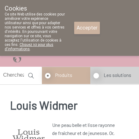
Cookies
Pharmacie Parent SRL
Ce site Web utilise des cookies pour
02/771 79 79
améliorer votre expérience
utilisateur ainsi que pour adapter
Accepter
nos services et offres à vos centres
d'intérêts. En poursuivant votre
navigation sur ce site, vous
acceptez l'utilisation de cookies à
ces fins.
Cliquez ici pour plus
d'informations
.
fermé
Produits
Les solutions
Louis Widmer
Une peau belle et lisse rayonne
de fraîcheur et de jeunesse. Or,