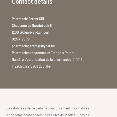
Contact details
Pharmacie Parent SRL
Chaussée de Roodebeek 5
1200 Woluwé-St-Lambert
02/771 79 79
pharmacieparent@skynet.be
Pharmacien responsable:
François Parent
Numéro d'autorisation de la pharmacie :
214013
T.V.A.nr.:
BE 0808 256 359
Les données de ce website sont purement informatives
et ne remplacent en aucun cas un avis médical. Lors de