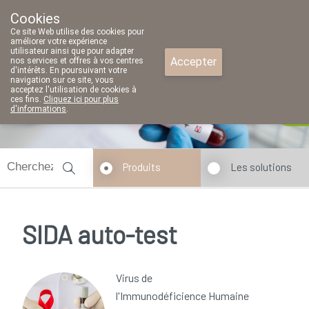
Cookies
Pharmacie Parent SRL
Ce site Web utilise des cookies pour
02/771 79 79
améliorer votre expérience
utilisateur ainsi que pour adapter
Accepter
nos services et offres à vos centres
d'intérêts. En poursuivant votre
navigation sur ce site, vous
acceptez l'utilisation de cookies à
ces fins.
Cliquez ici pour plus
d'informations
.
fermé
Produits
Les solutions
SIDA auto-test
Virus de
l'Immunodéficience Humaine