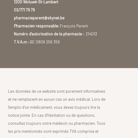
1200 Woluwé-St-Lambert
02/771 79 79
pharmacieparent@skynet.be
Pharmacien responsable:
François Parent
Numéro d'autorisation de la pharmacie :
214013
T.V.A.nr.:
BE 0808 256 359
Les données de ce website sont purement informatives
et ne remplacent en aucun cas un avis médical. Lors de
l’emploi d’un médicament, vous devez toujours lire la
notice jointe. En cas d’hésitation ou de questions,
consultez toujours votre médecin ou pharmacien. Tous
les prix mentionnés sont exprimés TVA comprise et