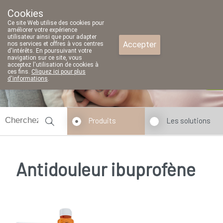
Cookies
Pharmacie Parent SRL
Ce site Web utilise des cookies pour
02/771 79 79
améliorer votre expérience
utilisateur ainsi que pour adapter
Accepter
nos services et offres à vos centres
d'intérêts. En poursuivant votre
navigation sur ce site, vous
acceptez l'utilisation de cookies à
ces fins.
Cliquez ici pour plus
Aujourd'hui
A présent
fermé
d'informations
.
Produits
Les solutions
Antidouleur ibuprofène