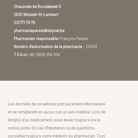
bactérienne et représentent environ 10 % des cas.
Chaussée de Roodebeek 5
1200 Woluwé-St-Lambert
02/771 79 79
pharmacieparent@skynet.be
Pharmacien responsable:
François Parent
Numéro d'autorisation de la pharmacie :
214013
T.V.A.nr.:
BE 0808 256 359
Les données de ce website sont purement informatives
et ne remplacent en aucun cas un avis médical. Lors de
l’emploi d’un médicament, vous devez toujours lire la
notice jointe. En cas d’hésitation ou de questions,
consultez toujours votre médecin ou pharmacien. Tous