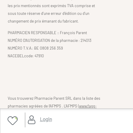
les prix mentionnés sont exprimés TVA comprise et
sous toute réserve d’une erreur d’édition ou d’un
changement de prix émanant du fabricant.
PHARMACIEN RESPONSABLE :: François Parent
NUMÉRO D'AUTORISATION de la pharmacie : 214013
NUMÉRO T.V.A.: BE 0808 256 359
NACEBELcode: 47910
Vous trouverez Pharmacie Parent SRL dans la liste des
pharmacies agréées de l'AFMPS . L'AFMPS (
www.fagg-
afmps.be)
contrôle la légalité des pharmacies belges
Login
(en ligne).