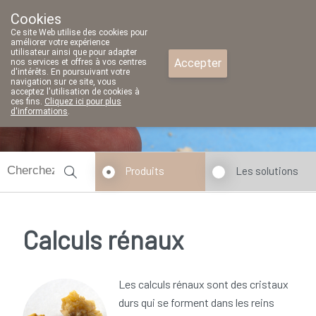
Cookies
Pharmacie Parent SRL
Ce site Web utilise des cookies pour
02/771 79 79
améliorer votre expérience
utilisateur ainsi que pour adapter
Accepter
nos services et offres à vos centres
d'intérêts. En poursuivant votre
navigation sur ce site, vous
acceptez l'utilisation de cookies à
ces fins.
Cliquez ici pour plus
d'informations
.
Aujourd'hui
fermé
Produits
Les solutions
Calculs rénaux
Les calculs rénaux sont des cristaux
durs qui se forment dans les reins