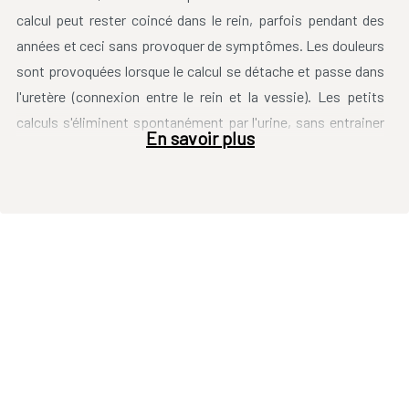
calcul peut rester coincé dans le rein, parfois pendant des
années et ceci sans provoquer de symptômes. Les douleurs
sont provoquées lorsque le calcul se détache et passe dans
l'uretère (connexion entre le rein et la vessie). Les petits
calculs
s'éliminent
spontanément par l'urine, sans entrainer
En savoir plus
aucun symptôme. Les douleur se produisent habituellement
lorsqu'un calcul est coincé dans l'uretère. C'est ce que l'on
appelle une Colique néphrétique. L'urine n'arrive plus à
passer et s'accumule, ce qui provoque une énorme pression.
Le rein se dilate et l'uretère continue à contracter afin de
tenter d'évacuer le calcul. Les symptômes sont les suivants:
Une douleur soudaine et intense dans le dos, irradiant
dans le bas du ventre et vers l’aine, et souvent vers la
zone sexuelle.
Du sang dans l’urine.